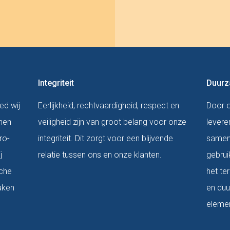
Integriteit
Duurz
ed wij
Eerlijkheid, rechtvaardigheid, respect en
Door o
nnen
veiligheid zijn van groot belang voor onze
levere
ro-
integriteit. Dit zorgt voor een blijvende
samenl
j
relatie tussen ons en onze klanten.
gebrui
sche
het te
aken
en duu
elemen