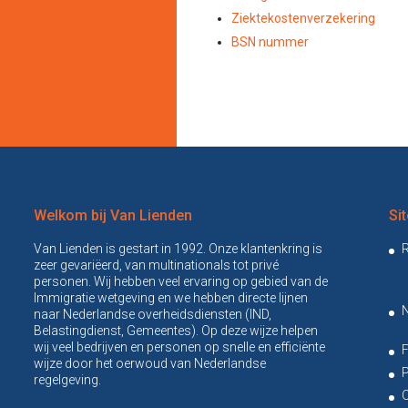
Ziektekostenverzekering
BSN nummer
Welkom bij Van Lienden
Si
Van Lienden is gestart in 1992. Onze klantenkring is
R
zeer gevariëerd, van multinationals tot privé
personen. Wij hebben veel ervaring op gebied van de
Immigratie wetgeving en we hebben directe lijnen
N
naar Nederlandse overheidsdiensten (IND,
Belastingdienst, Gemeentes). Op deze wijze helpen
wij veel bedrijven en personen op snelle en efficiënte
wijze door het oerwoud van Nederlandse
P
regelgeving.
O